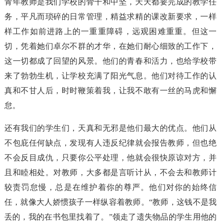
青年教师是我们学校的骨干和中坚，天天都要完成的教学任
务，平凡而琐碎的日常管理，精益求精的课改新要求，一样
样工作如前进路上的一重重障碍，远观困难重重。但这一
切，凭着她们卓尔不群的才华，在她们耐心细致的工作下，
这一切都成了回望的风景。他们的青春和活力，也给学校带
来了勃勃生机，让学校充满了阳光气息。他们对待工作的认
真和不甘人后，时时鞭策着我，让我不敢有一丝的马虎和懈
怠。
还有我们的学生们，天真和无邪是他们最大的优点。他们从
不包庇任何缺点，发现有人违反纪律就会报告教师，但也绝
不会反目成仇，只要你公平处理，他就会很快原谅对方，并
且和睦相处。对教师，大多都是言听计从，不会去和教师计
较责罚怠慢，总是在维护着你的尊严。他们对你的始终信
任，就像大人娇惯孩子一样纵容着教师。“教师，这钱不是我
丢的，我的在书包里找着了。”领走了遗失物品的学生用他的