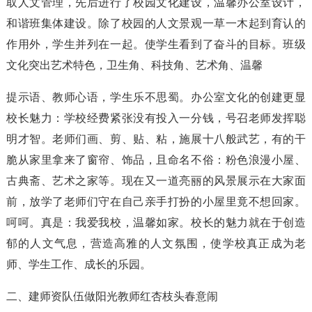
取人文管理，先后进行了校园文化建设，温馨办公室设计，
和谐班集体建设。除了校园的人文景观一草一木起到育认的
作用外，学生并列在一起。使学生看到了奋斗的目标。班级
文化突出艺术特色，卫生角、科技角、艺术角、温馨
提示语、教师心语，学生乐不思蜀。办公室文化的创建更显
校长魅力：学校经费紧张没有投入一分钱，号召老师发挥聪
明才智。老师们画、剪、贴、粘，施展十八般武艺，有的干
脆从家里拿来了窗帘、饰品，且命名不俗：粉色浪漫小屋、
古典斋、艺术之家等。现在又一道亮丽的风景展示在大家面
前，放学了老师们守在自己亲手打扮的小屋里竟不想回家。
呵呵。真是：我爱我校，温馨如家。校长的魅力就在于创造
郁的人文气息，营造高雅的人文氛围，使学校真正成为老
师、学生工作、成长的乐园。
二、建师资队伍做阳光教师红杏枝头春意闹