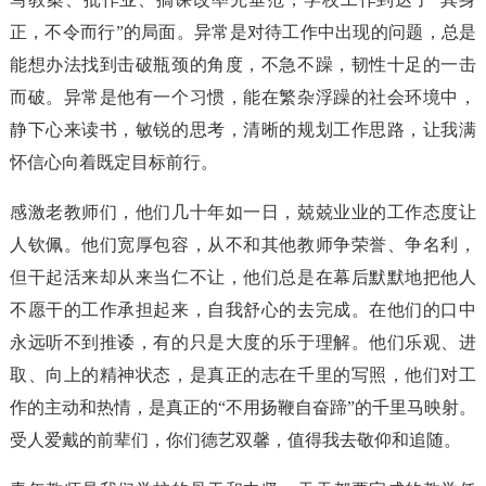
正，不令而行”的局面。异常是对待工作中出现的问题，总是
能想办法找到击破瓶颈的角度，不急不躁，韧性十足的一击
而破。异常是他有一个习惯，能在繁杂浮躁的社会环境中，
静下心来读书，敏锐的思考，清晰的规划工作思路，让我满
怀信心向着既定目标前行。
感激老教师们，他们几十年如一日，兢兢业业的工作态度让
人钦佩。他们宽厚包容，从不和其他教师争荣誉、争名利，
但干起活来却从来当仁不让，他们总是在幕后默默地把他人
不愿干的工作承担起来，自我舒心的去完成。在他们的口中
永远听不到推诿，有的只是大度的乐于理解。他们乐观、进
取、向上的精神状态，是真正的志在千里的写照，他们对工
作的主动和热情，是真正的“不用扬鞭自奋蹄”的千里马映射。
受人爱戴的前辈们，你们德艺双馨，值得我去敬仰和追随。