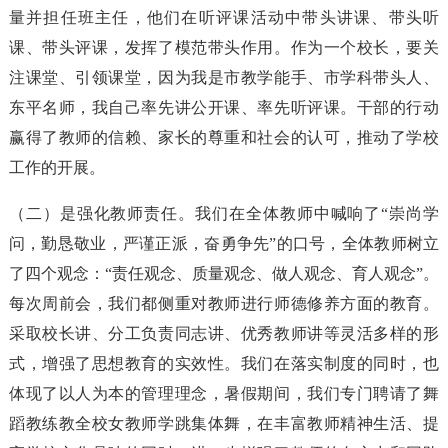
量并担任班主任，他们在听评课活动中带头讲课、带头听
课、带头评课，发挥了模范带头作用。作为一个校长，要关
注课堂、引领课堂，因为我是市教学能手、市学科带头人、
东平名师，我自己率先讲公开课、率先听评课。干部的行动
赢得了教师的信赖、家长的尊重和社会的认可，推动了学校
工作的开展。
（二）是强化教师责任。我们在全体教师中喊响了“崇尚学
问，勤恳敬业，严谨正派，奋勇争先”的口号，全体教师树立
了四个观念：“责任观念、质量观念、做人观念、育人观念”。
每次周前会，我们都侧重对教师进行师德修养方面的教育。
采取校长讲、分工负责同志讲、优秀教师讲等灵活多样的形
式，增强了思想教育的实效性。我们在落实制度的同时，也
体现了以人为本的管理理念，暑假期间，我们专门聘请了舞
蹈教练教全校女教师学跳集体舞，在丰富教师精神生活、提