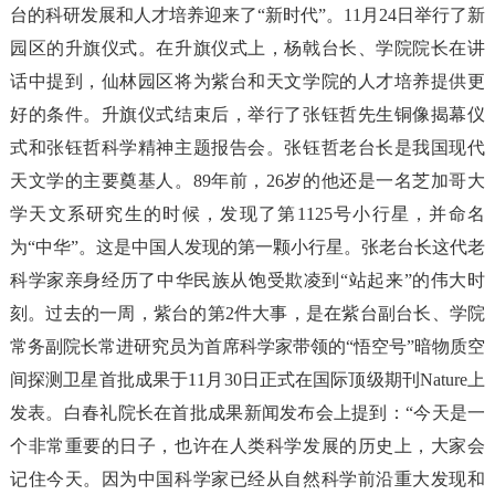
台的科研发展和人才培养迎来了“新时代”。11月24日举行了新
园区的升旗仪式。在升旗仪式上，杨戟台长、学院院长在讲
话中提到，仙林园区将为紫台和天文学院的人才培养提供更
好的条件。升旗仪式结束后，举行了张钰哲先生铜像揭幕仪
式和张钰哲科学精神主题报告会。张钰哲老台长是我国现代
天文学的主要奠基人。89年前，26岁的他还是一名芝加哥大
学天文系研究生的时候，发现了第1125号小行星，并命名
为“中华”。这是中国人发现的第一颗小行星。张老台长这代老
科学家亲身经历了中华民族从饱受欺凌到“站起来”的伟大时
刻。过去的一周，紫台的第2件大事，是在紫台副台长、学院
常务副院长常进研究员为首席科学家带领的“悟空号”暗物质空
间探测卫星首批成果于11月30日正式在国际顶级期刊Nature上
发表。白春礼院长在首批成果新闻发布会上提到：“今天是一
个非常重要的日子，也许在人类科学发展的历史上，大家会
记住今天。因为中国科学家已经从自然科学前沿重大发现和