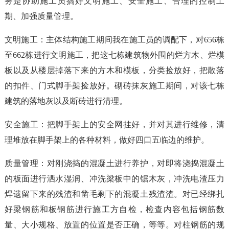
务是协助施工员搞好文明施工、安全施工、合理的控制工
期、加强质量管理。
文明施工：主体结构施工期间我在施工员的调配下，对656栋
至662栋进行文明施工，把这七栋建筑物外围的烂方木、烂模
板以及从楼层掉落下来的方木和模板，分类捡放好，把散落
的扣件、门式脚手架捡放好。砌砖抹灰施工期间，对该七栋
建筑的落地灰以及断砖进行清理。
安全施工：把脚手架上的安全网挂好，并对其进行维修，清
理堆放在脚手架上的各种材料，做好四口五临边的维护。
质量管理：对刚浇捣的混凝土进行养护，对即将浇捣混凝土
的板面进行洒水湿润、冲洗梁板中的锯木灰，冲洗电渣压力
焊遗留下来的残渣和凿毛剩下的混凝土残渣渣。对已经绑扎
好梁钢筋和板钢筋进行施工方自检，检查内容包括钢筋数
量、大小规格、放置的位置是否正确，等等。对柱钢筋的规