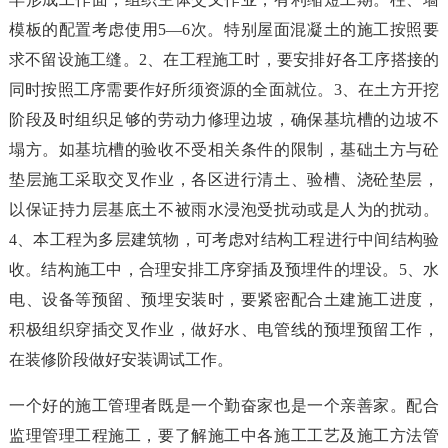
模板的配置考虑使用5—6次。特别屋面混凝土的施工按照要
求不留设施工缝。2、在工程施工时，要安排好各工序搭接的
同时按照工序需要作好所须资源的全面就位。3、在土方开挖
阶段及时组织足够的劳动力修理边坡，确保基坑槽的边坡不
塌方。如基坑槽的验收不受相关条件的限制，基础土方与砼
垫层施工采取交叉作业，各区进行清土、验槽、浇砼垫层，
以保证持力层基底土不被雨水浸泡受扰动或是人为的扰动。
4、本工程为多层建筑物，可考虑对结构工程进行中间结构验
收。结构施工中，合理安排工序穿插及预埋件的埋设。5、水
电、设备等预留、预埋安装时，要紧密配合土建施工进度，
积极组织穿插交叉作业，做好水、电管线的预埋预留工作，
在装修阶段做好安装调试工作。
一个好的施工管理者既是一个勤奋家也是一个亲善家。配合
监理管理工程施工，要了解施工中各施工工艺及施工方法管