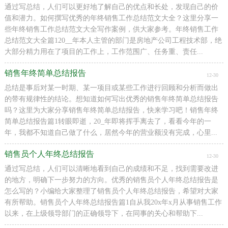
通过写总结，人们可以更好地了解自己的优点和长处，发现自己的价
值和潜力。如何撰写优秀的年终销售工作总结范文大全？这里分享一
些年终销售工作总结范文大全写作案例，供大家参考。年终销售工作
总结范文大全篇120__年本人主管的部门是房地产公司工程技术部，绝
大部分精力用在了项目的工作上，工作范围广、任务重、责任...
销售年终简单总结报告
12-30
总结是事后对某一时期、某一项目或某些工作进行回顾和分析而做出
的带有规律性的结论。想知道如何写出优秀的销售年终简单总结报告
吗？这里为大家分享销售年终简单总结报告，快来学习吧！销售年终
简单总结报告篇1转眼即逝，20_年即将挥手离去了，看看今年的一
年，我都不知道自己做了什么，居然今年的营业额没有完成，心里...
销售员个人年终总结报告
12-30
通过写总结，人们可以清晰地看到自己的成绩和不足，找到需要改进
的地方，明确下一步努力的方向。优秀的销售员个人年终总结报告是
怎么写的？小编给大家整理了销售员个人年终总结报告，希望对大家
有所帮助。销售员个人年终总结报告篇1自从我20x年x月从事销售工作
以来，在上级领导部门的正确领导下，在同事的关心和帮助下...